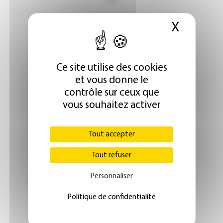
X
Masque
ÉDITION ABONNÉS
Ce site utilise des cookies
et vous donne le
contrôle sur ceux que
vous souhaitez activer
JE M'ABONNE DÈS 1€
Tout accepter
Tout refuser
Personnaliser
Politique de confidentialité